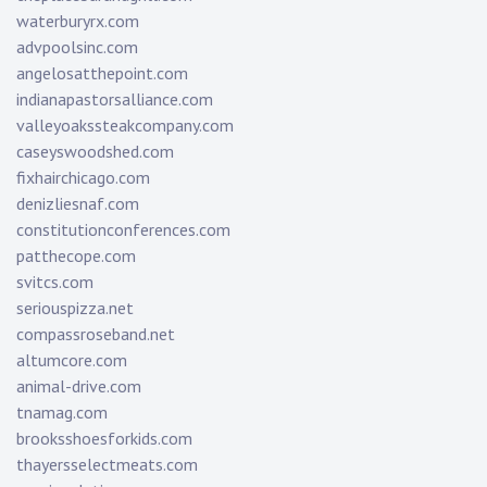
waterburyrx.com
advpoolsinc.com
angelosatthepoint.com
indianapastorsalliance.com
valleyoakssteakcompany.com
caseyswoodshed.com
fixhairchicago.com
denizliesnaf.com
constitutionconferences.com
patthecope.com
svitcs.com
seriouspizza.net
compassroseband.net
altumcore.com
animal-drive.com
tnamag.com
brooksshoesforkids.com
thayersselectmeats.com