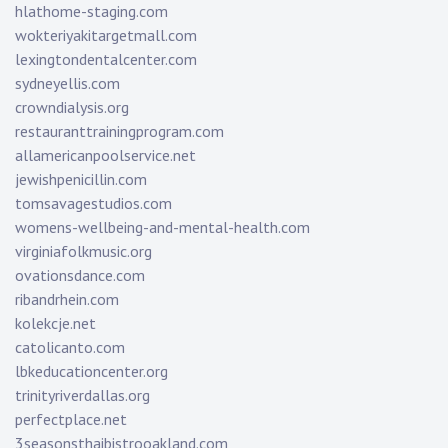
hlathome-staging.com
wokteriyakitargetmall.com
lexingtondentalcenter.com
sydneyellis.com
crowndialysis.org
restauranttrainingprogram.com
allamericanpoolservice.net
jewishpenicillin.com
tomsavagestudios.com
womens-wellbeing-and-mental-health.com
virginiafolkmusic.org
ovationsdance.com
ribandrhein.com
kolekcje.net
catolicanto.com
lbkeducationcenter.org
trinityriverdallas.org
perfectplace.net
3seasonsthaibistrooakland.com