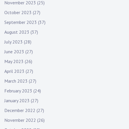
November 2023
(25)
October 2023
(27)
September 2023
(37)
August 2023
(37)
July 2023
(28)
June 2023
(27)
May 2023
(26)
April 2023
(27)
March 2023
(27)
February 2023
(24)
January 2023
(27)
December 2022
(27)
November 2022
(26)