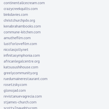
continentalicecream.com
crazycreekquilts.com
binkdavies.com
christchurchpdx.org
kenabrahambooks.com
commune-kitchen.com
amuthefilm.com
lustforlovefilm.com
nicolasjolly.net
infinitasymphonia.com
africanlegalcentre.org
katsusushihouse.com
greelycommunity.org
ruedumainerestaurant.com
rosetzsky.com
glonojad.com
revistanuevagrecia.com
stjames-church.com
scotty2naughty.com