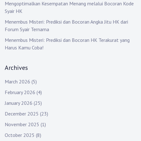
Mengoptimalkan Kesempatan Menang melalui Bocoran Kode
Syair HK
Menembus Misteri: Prediksi dan Bocoran Angka Jitu HK dari
Forum Syair Ternama
Menembus Misteri: Prediksi dan Bocoran HK Terakurat yang
Harus Kamu Coba!
Archives
March 2026
(5)
February 2026
(4)
January 2026
(25)
December 2025
(23)
November 2025
(1)
October 2025
(8)