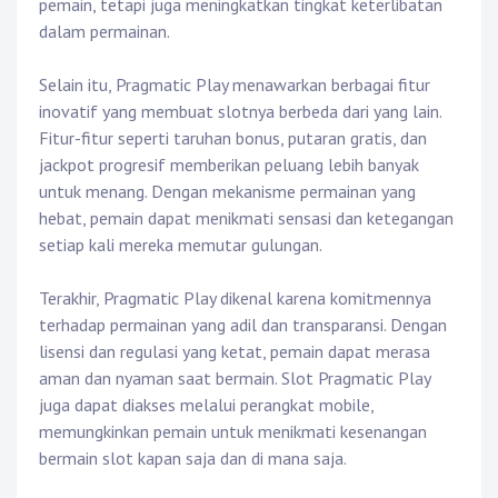
pemain, tetapi juga meningkatkan tingkat keterlibatan
dalam permainan.
Selain itu, Pragmatic Play menawarkan berbagai fitur
inovatif yang membuat slotnya berbeda dari yang lain.
Fitur-fitur seperti taruhan bonus, putaran gratis, dan
jackpot progresif memberikan peluang lebih banyak
untuk menang. Dengan mekanisme permainan yang
hebat, pemain dapat menikmati sensasi dan ketegangan
setiap kali mereka memutar gulungan.
Terakhir, Pragmatic Play dikenal karena komitmennya
terhadap permainan yang adil dan transparansi. Dengan
lisensi dan regulasi yang ketat, pemain dapat merasa
aman dan nyaman saat bermain. Slot Pragmatic Play
juga dapat diakses melalui perangkat mobile,
memungkinkan pemain untuk menikmati kesenangan
bermain slot kapan saja dan di mana saja.