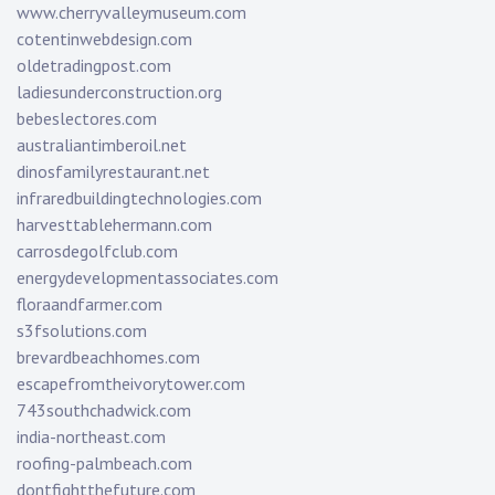
www.cherryvalleymuseum.com
cotentinwebdesign.com
oldetradingpost.com
ladiesunderconstruction.org
bebeslectores.com
australiantimberoil.net
dinosfamilyrestaurant.net
infraredbuildingtechnologies.com
harvesttablehermann.com
carrosdegolfclub.com
energydevelopmentassociates.com
floraandfarmer.com
s3fsolutions.com
brevardbeachhomes.com
escapefromtheivorytower.com
743southchadwick.com
india-northeast.com
roofing-palmbeach.com
dontfightthefuture.com