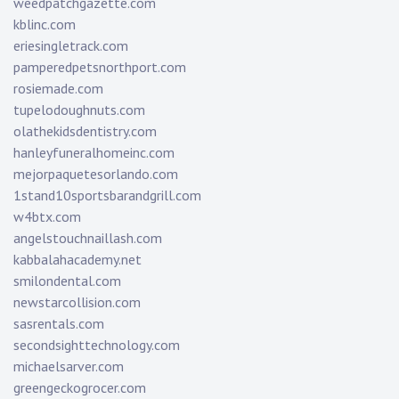
weedpatchgazette.com
kblinc.com
eriesingletrack.com
pamperedpetsnorthport.com
rosiemade.com
tupelodoughnuts.com
olathekidsdentistry.com
hanleyfuneralhomeinc.com
mejorpaquetesorlando.com
1stand10sportsbarandgrill.com
w4btx.com
angelstouchnaillash.com
kabbalahacademy.net
smilondental.com
newstarcollision.com
sasrentals.com
secondsighttechnology.com
michaelsarver.com
greengeckogrocer.com