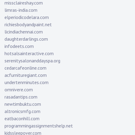
missclaireshay.com
limras-india.com
elperiodicodelara.com
richiesbodyandpaint.net
licindiachennai.com
daughterdarlings.com
infodeets.com
hotsalsainteractive.com
serenitysalonanddayspa.org
cedarcafeonline.com
acfurnituregiant.com
undertenminutes.com
omnivere.com
rasadantips.com
newtimbuktu.com
altronicsmfg.com
eatbaconhill.com
programmingassignmentshelp.net
kidssleepover.com