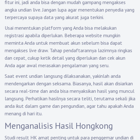
fitur ini, jadi anda bisa dengan mudah gampang mengakses
angka undian live. Jangan lupa agar menentukan penyedia yang
terpercaya supaya data yang akurat juga terkini.
Usai menentukan platform yang Anda bisa melakukan
registrasi apabila diperlukan. Beberapa website mungkin
meminta Anda untuk membuat akun sebelum bisa dapat
mengakses live draw. Tahap pendaftarannya lazimnya ringkas
dan cepat, cukup ketik detail yang diperlukan dan cek akun
Anda agar awal merasakan pengalaman yang seru.
Saat event undian langsung dilaksanakan, yakinlah anda
mendengarkan dengan seksama. Biasanya, hasil akan disiarkan
secara real-time dan anda bisa menyaksikan hasil yang muncul
langsung. Perhatikan hasilnya secara teliti, terutama sekali jika
anda ikut dalam game dan pengundian, agar tahu apakah Anda
menang di hari itu.
Menganalisis Hasil Hongkong
Studi result HK amat penting untuk para penggemar undian di