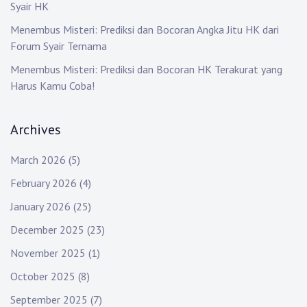
Syair HK
Menembus Misteri: Prediksi dan Bocoran Angka Jitu HK dari
Forum Syair Ternama
Menembus Misteri: Prediksi dan Bocoran HK Terakurat yang
Harus Kamu Coba!
Archives
March 2026
(5)
February 2026
(4)
January 2026
(25)
December 2025
(23)
November 2025
(1)
October 2025
(8)
September 2025
(7)