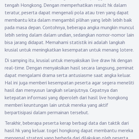
tengah Hongkong. Dengan memperhatikan result hk dalam
teratur, peserta dapat mengenali pola atau tren yang dapat
membantu kita dalam mengambil pilihan yang lebih lebih baik
pada masa depan. Contohnya, beberapa angka mungkin muncul
lebih sering dalam dalam undian, sedangkan nomor-nomor lain
bisa jarang didapat. Memahami statistik ini adalah langkah
krusial untuk meningkatkan kesempatan untuk menang lotere.
Di samping itu, krusial untuk menyaksikan live draw hk dengan
real-time. Dengan menyaksikan hasil secara langsung, peminat
dapat mengalami drama serta antusiasme saat angka keluar.
Hal ini juga memberi kesempatan peserta agar segera meneliti
hasil dan menyusun langkah selanjutnya. Cepatnya dan
ketepatan informasi yang diperoleh dari hasil live hongkong
memberi keuntungan lain untuk mereka yang aktif
berpartisipasi dalam permainan tersebut.
Terakhir, beberapa peserta kerap berbagi data dan taktik dari
hasil hk yang keluar.
togel hongkong
dapat membantu mereka
mengenal strategi yang berbeda dari dilakukan oleh peserta