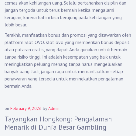
cemas akan kehilangan uang. Selalu pertahankan disiplin dan
jangan tergoda untuk terus bermain ketika mengalami
kerugian, karena hal ini bisa berujung pada kehilangan yang
lebih besar.
Terakhir, manfaatkan bonus dan promosi yang ditawarkan oleh
platform Slot OVO.
slot ovo
yang memberikan bonus deposit
atau putaran gratis, yang dapat Anda gunakan untuk bermain
tanpa risiko tinggi. Ini adalah kesempatan yang baik untuk
meningkatkan peluang menang tanpa harus mengeluarkan
banyak uang. Jadi, jangan ragu untuk memanfaatkan setiap
penawaran yang tersedia untuk meningkatkan pengalaman
bermain Anda.
on
February 9, 2026
by
Admin
Tayangkan Hongkong: Pengalaman
Menarik di Dunia Besar Gambling