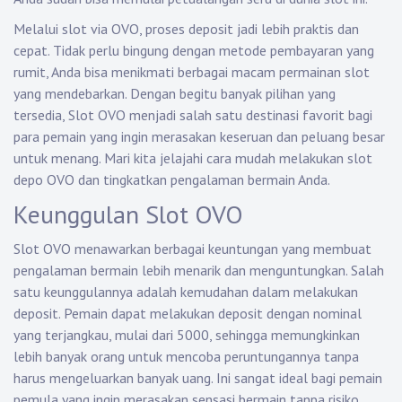
Melalui slot via OVO, proses deposit jadi lebih praktis dan
cepat. Tidak perlu bingung dengan metode pembayaran yang
rumit, Anda bisa menikmati berbagai macam permainan slot
yang mendebarkan. Dengan begitu banyak pilihan yang
tersedia, Slot OVO menjadi salah satu destinasi favorit bagi
para pemain yang ingin merasakan keseruan dan peluang besar
untuk menang. Mari kita jelajahi cara mudah melakukan slot
depo OVO dan tingkatkan pengalaman bermain Anda.
Keunggulan Slot OVO
Slot OVO menawarkan berbagai keuntungan yang membuat
pengalaman bermain lebih menarik dan menguntungkan. Salah
satu keunggulannya adalah kemudahan dalam melakukan
deposit. Pemain dapat melakukan deposit dengan nominal
yang terjangkau, mulai dari 5000, sehingga memungkinkan
lebih banyak orang untuk mencoba peruntungannya tanpa
harus mengeluarkan banyak uang. Ini sangat ideal bagi pemain
pemula yang ingin merasakan sensasi bermain tanpa risiko