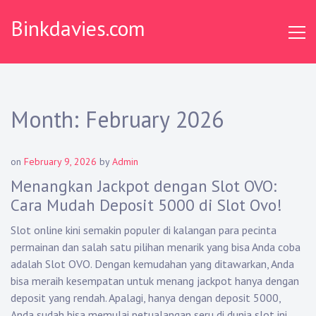
S
Binkdavies.com
k
i
p
t
o
c
Month:
February 2026
o
n
t
on
February 9, 2026
by
Admin
e
Menangkan Jackpot dengan Slot OVO:
n
Cara Mudah Deposit 5000 di Slot Ovo!
t
Slot online kini semakin populer di kalangan para pecinta
permainan dan salah satu pilihan menarik yang bisa Anda coba
adalah Slot OVO. Dengan kemudahan yang ditawarkan, Anda
bisa meraih kesempatan untuk menang jackpot hanya dengan
deposit yang rendah. Apalagi, hanya dengan deposit 5000,
Anda sudah bisa memulai petualangan seru di dunia slot ini.