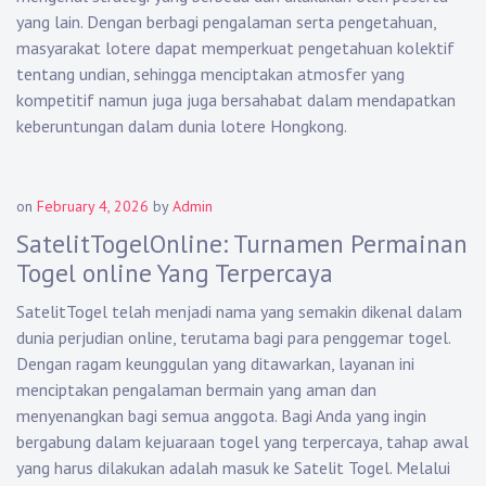
yang lain. Dengan berbagi pengalaman serta pengetahuan,
masyarakat lotere dapat memperkuat pengetahuan kolektif
tentang undian, sehingga menciptakan atmosfer yang
kompetitif namun juga juga bersahabat dalam mendapatkan
keberuntungan dalam dunia lotere Hongkong.
on
February 4, 2026
by
Admin
SatelitTogelOnline: Turnamen Permainan
Togel online Yang Terpercaya
SatelitTogel telah menjadi nama yang semakin dikenal dalam
dunia perjudian online, terutama bagi para penggemar togel.
Dengan ragam keunggulan yang ditawarkan, layanan ini
menciptakan pengalaman bermain yang aman dan
menyenangkan bagi semua anggota. Bagi Anda yang ingin
bergabung dalam kejuaraan togel yang terpercaya, tahap awal
yang harus dilakukan adalah masuk ke Satelit Togel. Melalui