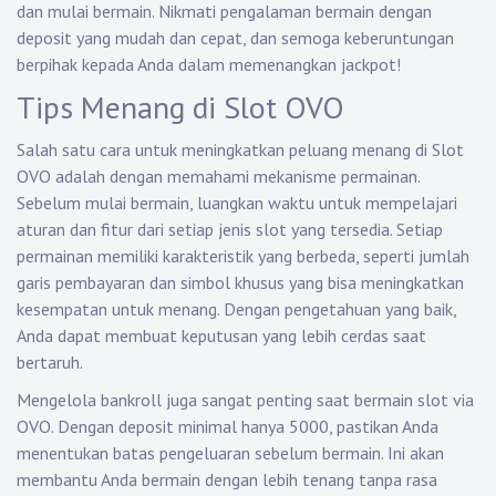
dan mulai bermain. Nikmati pengalaman bermain dengan
deposit yang mudah dan cepat, dan semoga keberuntungan
berpihak kepada Anda dalam memenangkan jackpot!
Tips Menang di Slot OVO
Salah satu cara untuk meningkatkan peluang menang di Slot
OVO adalah dengan memahami mekanisme permainan.
Sebelum mulai bermain, luangkan waktu untuk mempelajari
aturan dan fitur dari setiap jenis slot yang tersedia. Setiap
permainan memiliki karakteristik yang berbeda, seperti jumlah
garis pembayaran dan simbol khusus yang bisa meningkatkan
kesempatan untuk menang. Dengan pengetahuan yang baik,
Anda dapat membuat keputusan yang lebih cerdas saat
bertaruh.
Mengelola bankroll juga sangat penting saat bermain slot via
OVO. Dengan deposit minimal hanya 5000, pastikan Anda
menentukan batas pengeluaran sebelum bermain. Ini akan
membantu Anda bermain dengan lebih tenang tanpa rasa