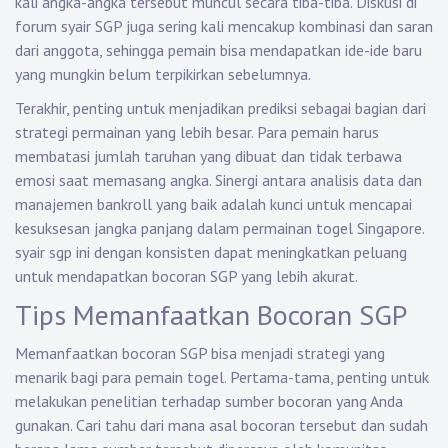
kali angka-angka tersebut muncul secara tiba-tiba. Diskusi di
forum syair SGP juga sering kali mencakup kombinasi dan saran
dari anggota, sehingga pemain bisa mendapatkan ide-ide baru
yang mungkin belum terpikirkan sebelumnya.
Terakhir, penting untuk menjadikan prediksi sebagai bagian dari
strategi permainan yang lebih besar. Para pemain harus
membatasi jumlah taruhan yang dibuat dan tidak terbawa
emosi saat memasang angka. Sinergi antara analisis data dan
manajemen bankroll yang baik adalah kunci untuk mencapai
kesuksesan jangka panjang dalam permainan togel Singapore.
syair sgp
ini dengan konsisten dapat meningkatkan peluang
untuk mendapatkan bocoran SGP yang lebih akurat.
Tips Memanfaatkan Bocoran SGP
Memanfaatkan bocoran SGP bisa menjadi strategi yang
menarik bagi para pemain togel. Pertama-tama, penting untuk
melakukan penelitian terhadap sumber bocoran yang Anda
gunakan. Cari tahu dari mana asal bocoran tersebut dan sudah