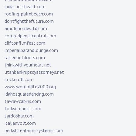
india-northeast.com
roofing-palmbeach.com
dontfightthefuture.com
arnoldhomesltd.com
coloredpencilcentral.com
cliftonfilmfest.com
imperialbarandlounge.com
raisedoutdoors.com
thinkwithyourheart.net
utahbankruptcyattorneys.net
irocknroll.com
www.wordoflife2000.org
idahosquaredancing.com
tawawcabins.com
folksemantic.com
sardosbar.com
italianvolt.com
berkshirealarmssystems.com