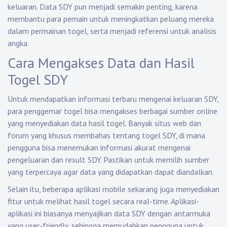
keluaran. Data SDY pun menjadi semakin penting, karena
membantu para pemain untuk meningkatkan peluang mereka
dalam permainan togel, serta menjadi referensi untuk analisis
angka.
Cara Mengakses Data dan Hasil
Togel SDY
Untuk mendapatkan informasi terbaru mengenai keluaran SDY,
para penggemar togel bisa mengakses berbagai sumber online
yang menyediakan data hasil togel. Banyak situs web dan
forum yang khusus membahas tentang togel SDY, di mana
pengguna bisa menemukan informasi akurat mengenai
pengeluaran dan result SDY. Pastikan untuk memilih sumber
yang terpercaya agar data yang didapatkan dapat diandalkan.
Selain itu, beberapa aplikasi mobile sekarang juga menyediakan
fitur untuk melihat hasil togel secara real-time. Aplikasi-
aplikasi ini biasanya menyajikan data SDY dengan antarmuka
yang user-friendly, sehingga memudahkan pengguna untuk