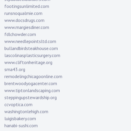
footingsunlimited.com
runsnoqualmie.com
www.docsdrugs.com
www.margiesdiner.com
fdlchowder.com
www.needlepointsltd.com
bullandbirdsteakhouse.com
lascolinasplasticsurgery.com
www.cliftonheritage.org
sma43.org
remodelingchicagoonline.com
brentwoodyogacenter.com
www.tiptonlandscaping.com
steppingupstewardship.org
ccvoptica.com
washingtonlehigh.com
luigisbakery.com
hanabi-sushi.com