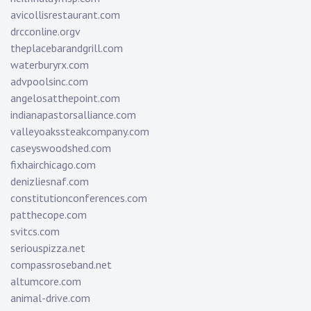
avicollisrestaurant.com
drcconline.org
v
theplacebarandgrill.com
waterburyrx.com
advpoolsinc.com
angelosatthepoint.com
indianapastorsalliance.com
valleyoakssteakcompany.com
caseyswoodshed.com
fixhairchicago.com
denizliesnaf.com
constitutionconferences.com
patthecope.com
svitcs.com
seriouspizza.net
compassroseband.net
altumcore.com
animal-drive.com