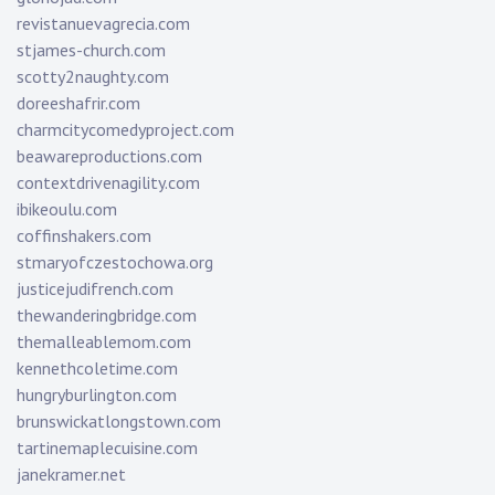
revistanuevagrecia.com
stjames-church.com
scotty2naughty.com
doreeshafrir.com
charmcitycomedyproject.com
beawareproductions.com
contextdrivenagility.com
ibikeoulu.com
coffinshakers.com
stmaryofczestochowa.org
justicejudifrench.com
thewanderingbridge.com
themalleablemom.com
kennethcoletime.com
hungryburlington.com
brunswickatlongstown.com
tartinemaplecuisine.com
janekramer.net