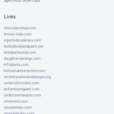
agen bola terpercaya
Links
missclaireshay.com
limras-india.com
elperiodicodelara.com
richiesbodyandpaint.net
licindiachennai.com
daughterdarlings.com
infodeets.com
hotsalsainteractive.com
serenitysalonanddayspa.org
cedarcafeonline.com
acfurnituregiant.com
undertenminutes.com
omnivere.com
rasadantips.com
newtimbuktu.com