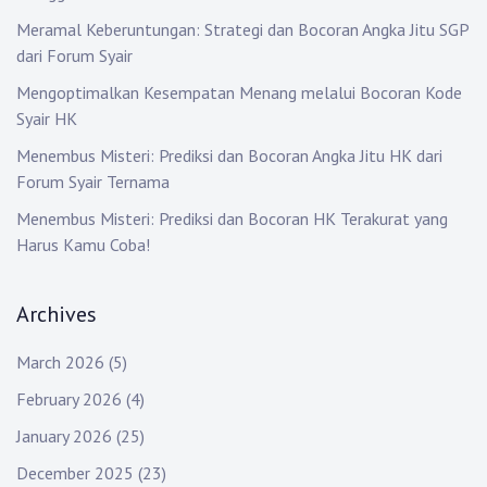
Meramal Keberuntungan: Strategi dan Bocoran Angka Jitu SGP
dari Forum Syair
Mengoptimalkan Kesempatan Menang melalui Bocoran Kode
Syair HK
Menembus Misteri: Prediksi dan Bocoran Angka Jitu HK dari
Forum Syair Ternama
Menembus Misteri: Prediksi dan Bocoran HK Terakurat yang
Harus Kamu Coba!
Archives
March 2026
(5)
February 2026
(4)
January 2026
(25)
December 2025
(23)