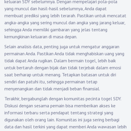
keluaran SDY sebelumnya. Dengan mempelajari pola-pola
yang muncul dan hasil-hasil sebelumnya, Anda dapat
membuat prediksi yang lebih terarah. Pastikan untuk mencatat
angka-angka yang sering muncul dan angka yang jarang keluar,
sehingga Anda memiliki gambaran yang jelas tentang
kemungkinan keluaran di masa depan.
Selain analisis data, penting juga untuk mengatur anggaran
permainan Anda. Pastikan Anda tidak menghabiskan uang yang
tidak dapat Anda rugikan. Dalam bermain togel, lebih baik
untuk bertaruh dengan bijak dan tidak terjebak dalam emosi
saat berharap untuk menang. Tetapkan batasan untuk diri
sendiri dan patuhi itu, sehingga permainan tetap
menyenangkan dan tidak menjadi beban finansial.
Terakhir, bergabunglah dengan komunitas pecinta togel SDY.
Diskusi dengan sesama pemain bisa memberikan akses ke
informasi terbaru serta pendapat tentang strategi yang
digunakan oleh orang lain. Komunitas ini juga sering berbagi
data dan hasil terkini yang dapat memberi Anda wawasan lebih