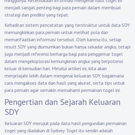
minggunya. Keterbukaan informasi mengenai hasil togel ini
menjadi sangat penting bagi para pemain dalam membuat
strategi dan prediksi yang tepat.
Kehadiran sistem pencatatan yang terstruktur untuk data SDY
memungkinkan para pemain untuk melihat pola dan
memanfaatkan informasi tersebut. Oleh karena itu, setiap
result SDY yang diumumkan bukan hanya sekadar angka, tetapi
juga menjadi referensi berharga bagi para penggemar togel
dalam mengeksplorasi kemungkinan angka yang berpotensi
keluar di kemudian hari. Melalui artikel ini, kita akan
menjelajahi lebih dalam mengenai keluaran SDY, bagaimana
cara mengakses data dan hasil yang akurat, serta tips untuk
para pemain agar semakin memahami permainan togel ini.
Pengertian dan Sejarah Keluaran
SDY
Keluaran SDY merujuk pada data hasil pengundian permainan
togel yang diadakan di Sydney. Togel itu sendiri adalah