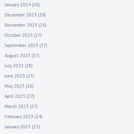
January 2024
(26)
December 2023
(29)
November 2023
(25)
October 2023
(27)
September 2023
(37)
August 2023
(37)
July 2023
(28)
June 2023
(27)
May 2023
(26)
April 2023
(27)
March 2023
(27)
February 2023
(24)
January 2023
(27)