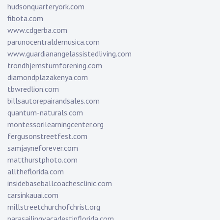
hudsonquarteryork.com
fibota.com
www.cdgerba.com
parunocentraldemusica.com
www.guardianangelassistedliving.com
trondhjemsturnforening.com
diamondplazakenya.com
tbwredlion.com
billsautorepairandsales.com
quantum-naturals.com
montessorilearningcenter.org
fergusonstreetfest.com
samjayneforever.com
matthurstphoto.com
alltheflorida.com
insidebaseballcoachesclinic.com
carsinkauai.com
millstreetchurchofchrist.org
parasailingvacadestinflorida.com