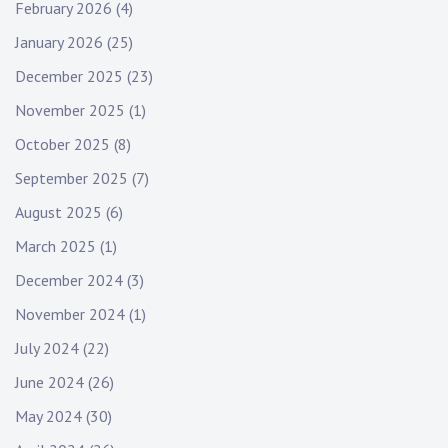
February 2026
(4)
January 2026
(25)
December 2025
(23)
November 2025
(1)
October 2025
(8)
September 2025
(7)
August 2025
(6)
March 2025
(1)
December 2024
(3)
November 2024
(1)
July 2024
(22)
June 2024
(26)
May 2024
(30)