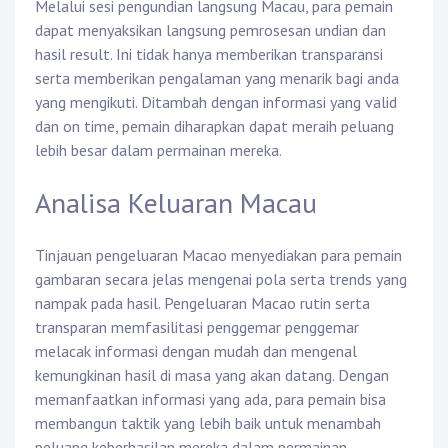
Melalui sesi pengundian langsung Macau, para pemain
dapat menyaksikan langsung pemrosesan undian dan
hasil result. Ini tidak hanya memberikan transparansi
serta memberikan pengalaman yang menarik bagi anda
yang mengikuti. Ditambah dengan informasi yang valid
dan on time, pemain diharapkan dapat meraih peluang
lebih besar dalam permainan mereka.
Analisa Keluaran Macau
Tinjauan pengeluaran Macao menyediakan para pemain
gambaran secara jelas mengenai pola serta trends yang
nampak pada hasil. Pengeluaran Macao rutin serta
transparan memfasilitasi penggemar penggemar
melacak informasi dengan mudah dan mengenal
kemungkinan hasil di masa yang akan datang. Dengan
memanfaatkan informasi yang ada, para pemain bisa
membangun taktik yang lebih baik untuk menambah
peluang keberhasilan mereka dalam permainan.