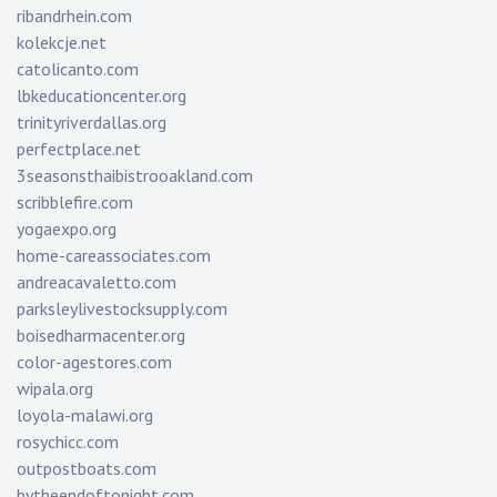
ribandrhein.com
kolekcje.net
catolicanto.com
lbkeducationcenter.org
trinityriverdallas.org
perfectplace.net
3seasonsthaibistrooakland.com
scribblefire.com
yogaexpo.org
home-careassociates.com
andreacavaletto.com
parksleylivestocksupply.com
boisedharmacenter.org
color-agestores.com
wipala.org
loyola-malawi.org
rosychicc.com
outpostboats.com
bytheendoftonight.com