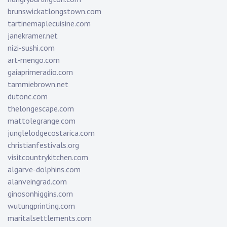
brunswickatlongstown.com
tartinemaplecuisine.com
janekramer.net
nizi-sushi.com
art-mengo.com
gaiaprimeradio.com
tammiebrown.net
dutonc.com
thelongescape.com
mattolegrange.com
junglelodgecostarica.com
christianfestivals.org
visitcountrykitchen.com
algarve-dolphins.com
alanveingrad.com
ginosonhiggins.com
wutungprinting.com
maritalsettlements.com