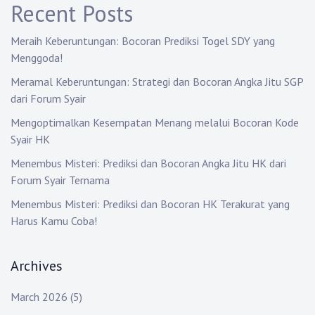
Recent Posts
Meraih Keberuntungan: Bocoran Prediksi Togel SDY yang
Menggoda!
Meramal Keberuntungan: Strategi dan Bocoran Angka Jitu SGP
dari Forum Syair
Mengoptimalkan Kesempatan Menang melalui Bocoran Kode
Syair HK
Menembus Misteri: Prediksi dan Bocoran Angka Jitu HK dari
Forum Syair Ternama
Menembus Misteri: Prediksi dan Bocoran HK Terakurat yang
Harus Kamu Coba!
Archives
March 2026
(5)