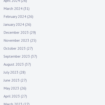
April 2024
(26)
March 2024
(31)
February 2024
(26)
January 2024
(26)
December 2023
(29)
November 2023
(25)
October 2023
(27)
September 2023
(37)
August 2023
(37)
July 2023
(28)
June 2023
(27)
May 2023
(26)
April 2023
(27)
March 2023
(27)