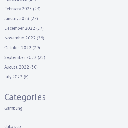
February 2023
(24)
January 2023
(27)
December 2022
(27)
November 2022
(26)
October 2022
(29)
September 2022
(28)
August 2022
(30)
July 2022
(6)
Categories
Gambling
data sgp