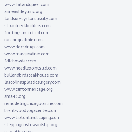
www.fatandqueer.com
anneashleyumc.org
landsurveyskansascity.com
stpauldeckbuilders.com
footingsunlimited.com
runsnoqualmie.com
www.docsdrugs.com
www.margiesdiner.com
fdlchowder.com
www.needlepointsltd.com
bullandbirdsteakhouse.com
lascolinasplasticsurgery.com
www.cliftonheritage.org
sma43.org
remodelingchicagoonline.com
brentwoodyogacenter.com
www.tiptonlandscaping.com
steppingupstewardship.org
ccvoptica.com