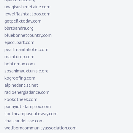
unagisushimetairie.com
jewelflashtattoos.com
getpcfixtoday.com
bbrtbandra.org
bluebonnetcountry.com
epicclipart.com
pearlmanilahotel.com
maintdrop.com
bobtoman.com
sosanimauxtunisie.org
kogroofing.com
alpinedentist.net
radioenergiadance.com
kookotheek.com
panayiotislamprou.com
southcampusgateway.com
chateaudelisse.com
wellborncommunityassociation.com