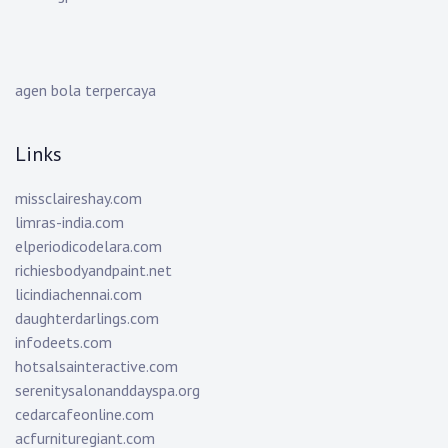
agen bola terpercaya
Links
missclaireshay.com
limras-india.com
elperiodicodelara.com
richiesbodyandpaint.net
licindiachennai.com
daughterdarlings.com
infodeets.com
hotsalsainteractive.com
serenitysalonanddayspa.org
cedarcafeonline.com
acfurnituregiant.com