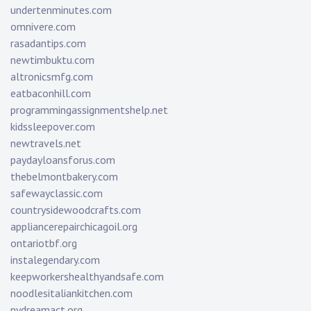
undertenminutes.com
omnivere.com
rasadantips.com
newtimbuktu.com
altronicsmfg.com
eatbaconhill.com
programmingassignmentshelp.net
kidssleepover.com
newtravels.net
paydayloansforus.com
thebelmontbakery.com
safewayclassic.com
countrysidewoodcrafts.com
appliancerepairchicagoil.org
ontariotbf.org
instalegendary.com
keepworkershealthyandsafe.com
noodlesitaliankitchen.com
nydreamact.org