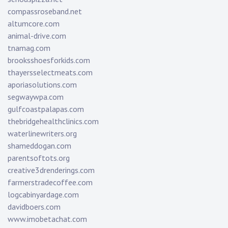
compassroseband.net
altumcore.com
animal-drive.com
tnamag.com
brooksshoesforkids.com
thayersselectmeats.com
aporiasolutions.com
segwaywpa.com
gulfcoastpalapas.com
thebridgehealthclinics.com
waterlinewriters.org
shameddogan.com
parentsoftots.org
creative3drenderings.com
farmerstradecoffee.com
logcabinyardage.com
davidboers.com
www.imobetachat.com