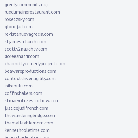
greelycommunity.org
ruedumainerestaurant.com
rosetzsky.com
glonojad.com
revistanuevagrecia.com
stjames-church.com
scotty2naughty.com
doreeshafrir.com
charmcitycomedyproject.com
beawareproductions.com
contextdrivenagility.com
ibikeoulu.com
coffinshakers.com
stmaryofczestochowa.org
justicejudifrench.com
thewanderingbridge.com
themalleablemom.com
kennethcoletime.com
hungryburlington.com